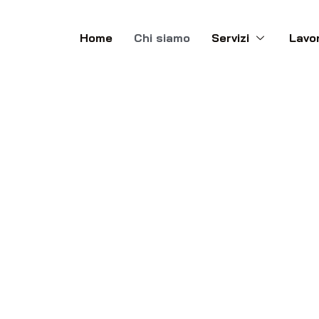
Home
Chi siamo
Servizi
Lavor
Chi siamo
IMPERMEABILIZZAZIONI A GRAMMICHELE
IZZAZIONI A GRAMMICHELE LA STORI
IMPERMEABILIZZAZIONI