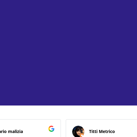
ario malizia
Titti Metrico