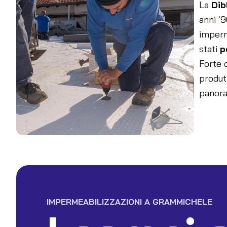
La
Dib
anni ‘9
imperm
stati
p
Forte 
produtt
panora
IMPERMEABILIZZAZIONI A GRAMMICHELE