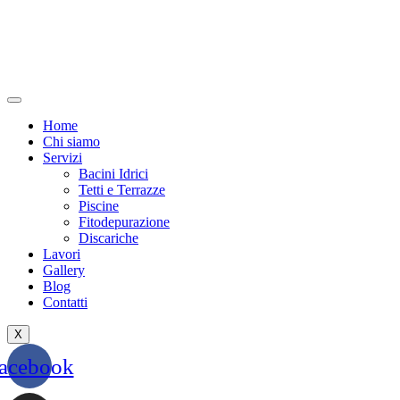
Home
Chi siamo
Servizi
Bacini Idrici
Tetti e Terrazze
Piscine
Fitodepurazione
Discariche
Lavori
Gallery
Blog
Contatti
X
acebook