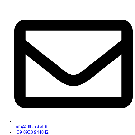
info@diblasisrl.it
+39 0933 944042